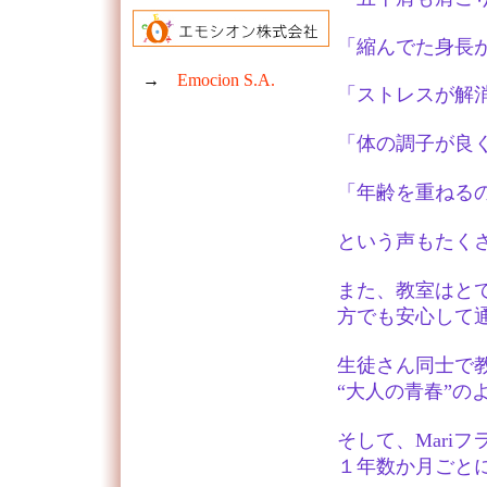
「縮んでた身長
→
Emocion S.A.
「ストレスが解
「体の調子が良
「年齢を重ねる
という声もたく
また、教室はと
方でも安心して
生徒さん同士で
“大人の青春”の
そして、Mari
１年数か月ごと