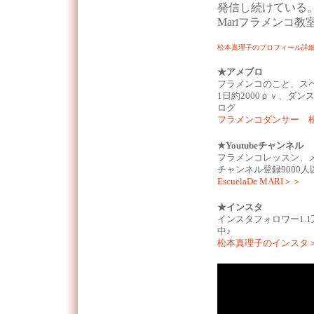
発信し続けている
Mariフラメンコ教
松本真理子のプロフィール詳
★アメブロ
フラメンコのこと、ス
1日約2000ｐｖ、ダ
ログ
フラメンコダンサー 
★Youtubeチャンネル
フラメンコレッスン、
チャンネル登録9000人
EscuelaDe MARI＞＞
★インスタ
インスタフォロワー1.
中♪
松本真理子のインスタ