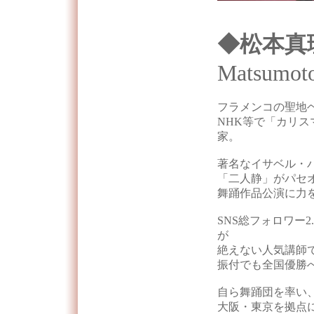
◆松本真
Matsumot
フラメンコの聖地
NHK等で「カリ
家。
著名なイサベル・
「二人静」がパセ
舞踊作品公演に力
SNS総フォロワー
が
絶えない人気講師で
振付でも全国優勝
自ら舞踊団を率い
大阪・東京を拠点に