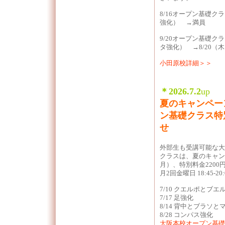
8/16オープン基礎ク
強化） →満員
9/20オープン基礎ク
タ強化） →8/20（
小田原校詳細＞＞
＊2026.7.2
up
夏のキャンペー
ン基礎クラス特
せ
外部生も受講可能な大阪本校 オ
クラスは、夏のキャン
月）、特別料金220
月2回金曜日 18:45-20:
7/10 クエルポとブエ
7/17 足強化
8/14 背中とブラソと
8/28 コンパス強化
大阪本校オープン基礎