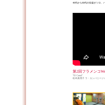
40代から60代の生徒がソロ、
第2回フラメンコW
"El Canal"
松本真理子 ラ・カンパニージャ