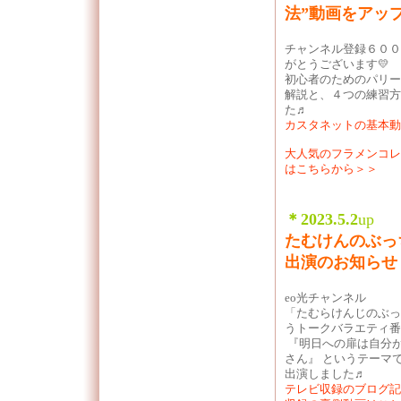
法”動画をアッ
チャンネル登録６００
がとうございます💛
初心者のためのパリー
解説と、４つの練習方
た♬
カスタネットの基本動
大人気のフラメンコレ
はこちらから＞＞
＊2023.5.2
up
たむけんのぶっ
出演のお知らせ
eo光チャンネル
「たむらけんじのぶっ
うトークバラエティ番
『明日への扉は自分
さん』 というテーマ
出演しました♬
テレビ収録のブログ