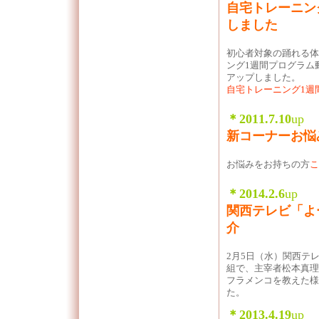
自宅トレーニン
しました
初心者対象の踊れる体
ング1週間プログラム
アップしました。
自宅トレーニング1週
＊2011.7
.10
up
新コーナーお悩
お悩みをお持ちの方
こ
＊2014
.2.6
up
関西テレビ「よ
介
2月5日（水）関西テ
組で、主宰者松本真理
フラメンコを教えた様
た。
＊2013
.4.19
up