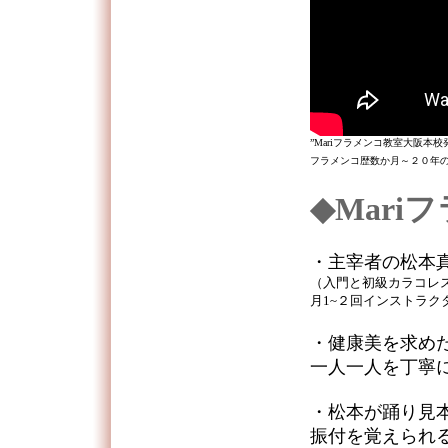
”Mariフラメンコ教室大阪本校発
フラメンコ歴数か月～２０年の
◆Mar
・主宰者の松本
（入門と初級カラコレ
月1~２回インストラク
・健康美を求め
一人一人を丁寧
・松本が踊り見
振付を覚えられ