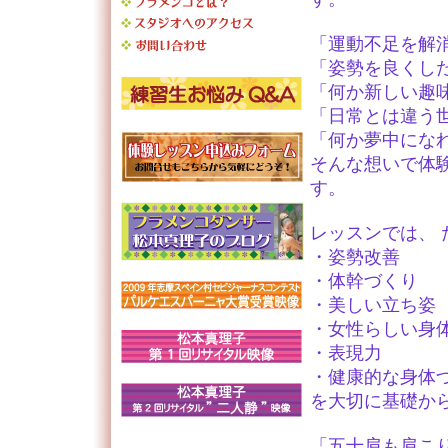
「運動不足を解
「姿勢を良くし
「何か新しい趣
「日常とは違う
「何か夢中にな
そんな想いで体
す。
レッスンでは、
・姿勢改善
・体幹づくり
・美しい立ち姿
・女性らしい身
・表現力
・健康的な身体
を大切に基礎か
「五十肩も肩こ