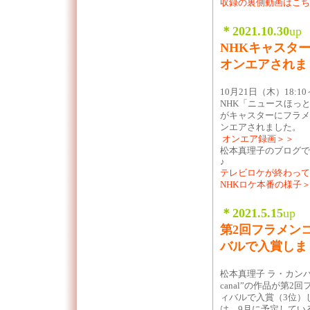
収録の裏側動画はこ
＊2021.10
.30
up
NHKキャスタ
オンエアされま
10月21日（木）18:
NHK「ニュースほっ
がキャスターにフラメ
ンエアされました。
オンエア録画＞＞
松本真理子のブログで
♪
テレビロケが終わって
NHKロケ本番の様子
＊2021.5.15
up
第2回フラメンコ
バルで入賞しま
松本真理子 ラ・カンパ
canal”の作品が第2
ィバルで入賞（3位）
は、9月に予定してい