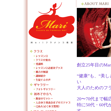
創立25年目のMa
“健康”も、“美
い
大人のためのフ
20〜70代まで
特に50代・60
す。