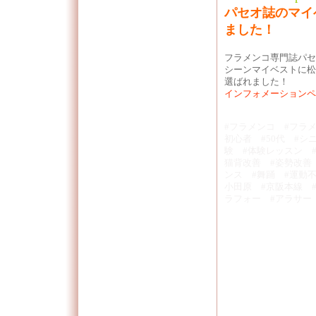
パセオ誌のマイ
ました！
フラメンコ専門誌パセオ
シーンマイベストに松
選ばれました！
インフォメーションペ
#フラメンコ #フラメ
初心者 #50代 #シ
験 #体験レッスン 
猫背改善 #姿勢改善
ンス #舞踊 #運動
小田原 #京阪本線 
ラフォー #アラサー