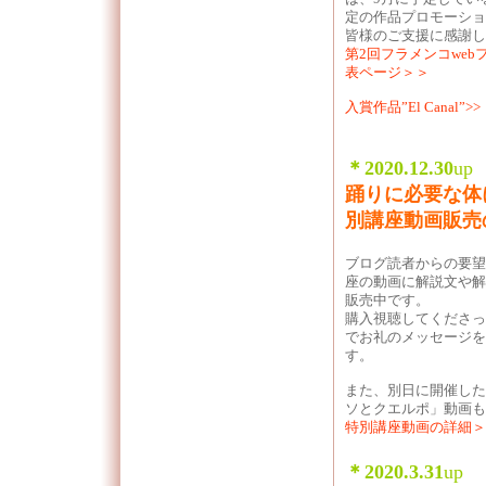
定の作品プロモーショ
皆様のご支援に感謝し
第2回フラメンコwe
表ページ＞＞
入賞作品”El Canal”>>
＊2020.12.30
up
踊りに必要な体
別講座動画販売
ブログ読者からの要望
座の動画に解説文や解
販売中です。
購入視聴してくださっ
でお礼のメッセージを
す。
また、別日に開催した
ソとクエルポ」動画も
特別講座動画の詳細＞
＊2020.3.31
up